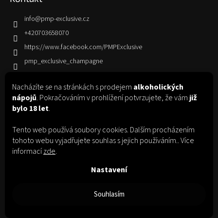
info
@
pmp-exclusive.cz
+420703658070
https://www.facebook.com/PMPExclusive
pmp_exclusive_champagne
Nacházíte se na stránkách s prodejem
alkoholických
Informace pro vás
nápojů
. Pokračováním v prohlížení potvrzujete, že vám
již
bylo 18 let
.
Jak nakupovat
Obchodní podmínky
Tento web používá soubory cookies. Dalším procházením
Podmínky ochrany osobních údajů
tohoto webu vyjadřujete souhlas s jejich používáním.. Více
informací
zde
.
Nastavení
Facebook
Instagram
Souhlasím
Copyright 2026
PMP Exclusive
. Všechna práva vyhrazena.