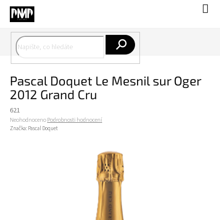
Přejít
Náku
na
koší
obsah
Hledat
Pascal Doquet Le Mesnil sur Oger
2012 Grand Cru
621
Průměrné
Neohodnoceno
Podrobnosti hodnocení
hodnocení
Značka:
Pascal Doquet
produktu
je
0,0
z
5
hvězdiček.