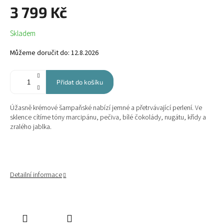
3 799 Kč
Měrná
Skladem
cena:
Můžeme doručit do:
12.8.2026
Přidat do košíku
Úžasně krémové šampaňské nabízí jemné a přetrvávající perlení. Ve
sklence cítíme tóny marcipánu, pečiva, bílé čokolády, nugátu, křídy a
zralého jablka.
Detailní informace