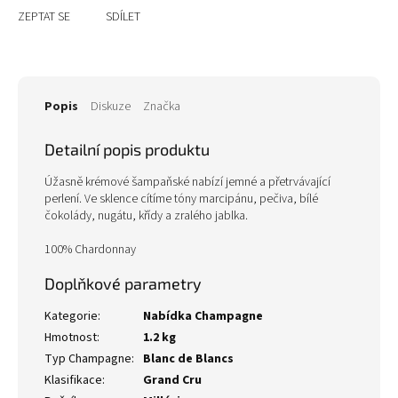
ZEPTAT SE
SDÍLET
Popis
Diskuze
Značka
Detailní popis produktu
Úžasně krémové šampaňské nabízí jemné a přetrvávající
perlení. Ve sklence cítíme tóny marcipánu, pečiva, bílé
čokolády, nugátu, křídy a zralého jablka.
100% Chardonnay
Doplňkové parametry
Kategorie
:
Nabídka Champagne
Hmotnost
:
1.2 kg
Typ Champagne
:
Blanc de Blancs
Klasifikace
:
Grand Cru