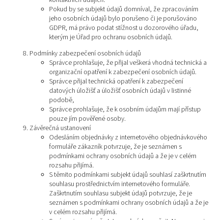
Pokud by se subjekt údajů domníval, že zpracováním
jeho osobních údajů bylo porušeno či je porušováno
GDPR, má právo podat stížnost u dozorového úřadu,
kterým je Úřad pro ochranu osobních údajů.
Podmínky zabezpečení osobních údajů
Správce prohlašuje, že přijal veškerá vhodná technická a
organizační opatření k zabezpečení osobních údajů.
Správce přijal technická opatření k zabezpečení
datových úložišť a úložišť osobních údajů v listinné
podobě,
Správce prohlašuje, že k osobním údajům mají přístup
pouze jím pověřené osoby.
Závěrečná ustanovení
Odesláním objednávky z internetového objednávkového
formuláře zákazník potvrzuje, že je seznámen s
podmínkami ochrany osobních údajů a že je v celém
rozsahu přijímá.
S těmito podmínkami subjekt údajů souhlasí zaškrtnutím
souhlasu prostřednictvím internetového formuláře.
Zaškrtnutím souhlasu subjekt údajů potvrzuje, že je
seznámen s podmínkami ochrany osobních údajů a že je
v celém rozsahu přijímá.