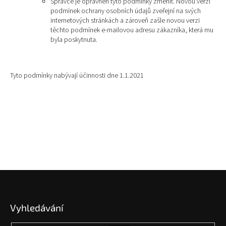
Správce je oprávněn tyto podmínky změnit. Novou verzi
podmínek ochrany osobních údajů zveřejní na svých
internetových stránkách a zároveň zašle novou verzi
těchto podmínek e-mailovou adresu zákazníka, která mu
byla poskytnuta.
Tyto podmínky nabývají účinnosti dne 1.1.2021
Z
á
p
Vyhledávání
a
t