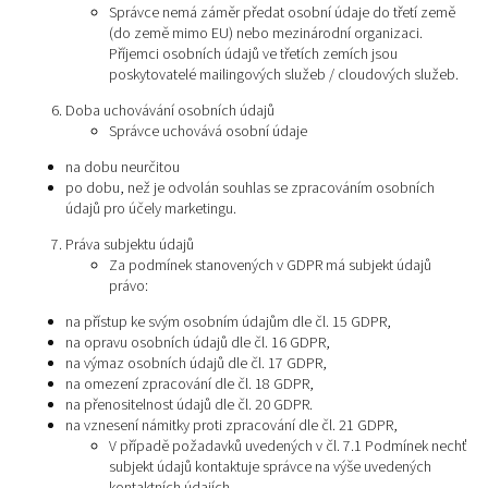
Správce nemá záměr předat osobní údaje do třetí země
(do země mimo EU) nebo mezinárodní organizaci.
Příjemci osobních údajů ve třetích zemích jsou
poskytovatelé mailingových služeb / cloudových služeb.
Doba uchovávání osobních údajů
Správce uchovává osobní údaje
na dobu neurčitou
po dobu, než je odvolán souhlas se zpracováním osobních
údajů pro účely marketingu.
Práva subjektu údajů
Za podmínek stanovených v GDPR má subjekt údajů
právo:
na přístup ke svým osobním údajům dle čl. 15 GDPR,
na opravu osobních údajů dle čl. 16 GDPR,
na výmaz osobních údajů dle čl. 17 GDPR,
na omezení zpracování dle čl. 18 GDPR,
na přenositelnost údajů dle čl. 20 GDPR.
na vznesení námitky proti zpracování dle čl. 21 GDPR,
V případě požadavků uvedených v čl. 7.1 Podmínek nechť
subjekt údajů kontaktuje správce na výše uvedených
kontaktních údajích.