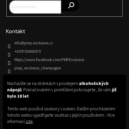
í
Hledat
Kontakt
info
@
pmp-exclusive.cz
+420703658070
https://www.facebook.com/PMPExclusive
pmp_exclusive_champagne
Nacházíte se na stránkách s prodejem
alkoholických
Informace pro vás
nápojů
. Pokračováním v prohlížení potvrzujete, že vám
již
bylo 18 let
.
Jak nakupovat
Obchodní podmínky
Tento web používá soubory cookies. Dalším procházením
Podmínky ochrany osobních údajů
tohoto webu vyjadřujete souhlas s jejich používáním.. Více
informací
zde
.