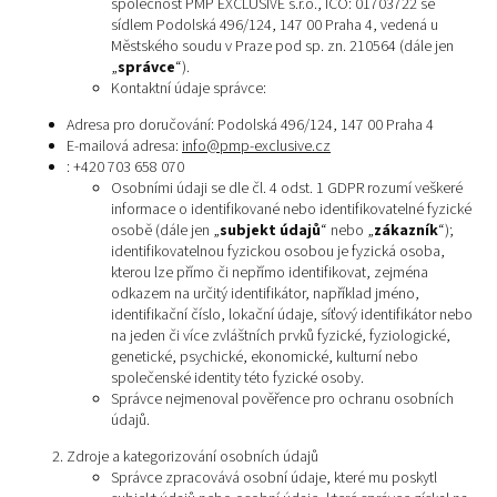
společnost PMP EXCLUSIVE s.r.o., IČO: 01703722 se
sídlem Podolská 496/124, 147 00 Praha 4, vedená u
Městského soudu v Praze pod sp. zn. 210564 (dále jen
„
správce
“).
Kontaktní údaje správce:
Adresa pro doručování: Podolská 496/124, 147 00 Praha 4
E-mailová adresa:
info@pmp-exclusive.cz
: +420 703 658 070
Osobními údaji se dle čl. 4 odst. 1 GDPR rozumí veškeré
informace o identifikované nebo identifikovatelné fyzické
osobě (dále jen „
subjekt údajů
“ nebo „
zákazník
“);
identifikovatelnou fyzickou osobou je fyzická osoba,
kterou lze přímo či nepřímo identifikovat, zejména
odkazem na určitý identifikátor, například jméno,
identifikační číslo, lokační údaje, síťový identifikátor nebo
na jeden či více zvláštních prvků fyzické, fyziologické,
genetické, psychické, ekonomické, kulturní nebo
společenské identity této fyzické osoby.
Správce nejmenoval pověřence pro ochranu osobních
údajů.
Zdroje a kategorizování osobních údajů
Správce zpracovává osobní údaje, které mu poskytl