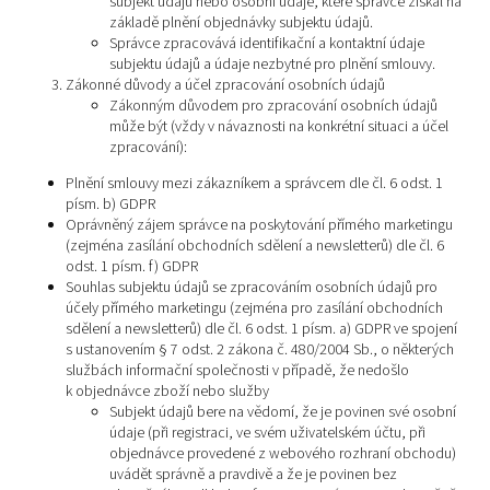
subjekt údajů nebo osobní údaje, které správce získal na
základě plnění objednávky subjektu údajů.
Správce zpracovává identifikační a kontaktní údaje
subjektu údajů a údaje nezbytné pro plnění smlouvy.
Zákonné důvody a účel zpracování osobních údajů
Zákonným důvodem pro zpracování osobních údajů
může být (vždy v návaznosti na konkrétní situaci a účel
zpracování):
Plnění smlouvy mezi zákazníkem a správcem dle čl. 6 odst. 1
písm. b) GDPR
Oprávněný zájem správce na poskytování přímého marketingu
(zejména zasílání obchodních sdělení a newsletterů) dle čl. 6
odst. 1 písm. f) GDPR
Souhlas subjektu údajů se zpracováním osobních údajů pro
účely přímého marketingu (zejména pro zasílání obchodních
sdělení a newsletterů) dle čl. 6 odst. 1 písm. a) GDPR ve spojení
s ustanovením § 7 odst. 2 zákona č. 480/2004 Sb., o některých
službách informační společnosti v případě, že nedošlo
k objednávce zboží nebo služby
Subjekt údajů bere na vědomí, že je povinen své osobní
údaje (při registraci, ve svém uživatelském účtu, při
objednávce provedené z webového rozhraní obchodu)
uvádět správně a pravdivě a že je povinen bez