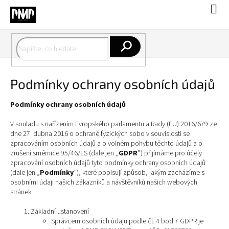
Přejít
Náku
na
koší
obsah
Hledat
Podmínky ochrany osobních údajů
Podmínky ochrany osobních údajů
V souladu s nařízením Evropského parlamentu a Rady (EU) 2016/679 ze
dne 27. dubna 2016 o ochraně fyzických sobo v souvislosti se
zpracováním osobních údajů a o volném pohybu těchto údajů a o
zrušení směrnice 95/46/ES (dale jen „
GDPR
”) přijímáme pro účely
zpracování osobních údajů tyto podmínky ochrany osobních údajů
(dale jen „
Podmínky
”), které popisují způsob, jakým zacházíme s
osobními údaji našich zákazníků a návštěvníků našich webových
stránek.
Základní ustanovení
Správcem osobních údajů podle čl. 4 bod 7 GDPR je