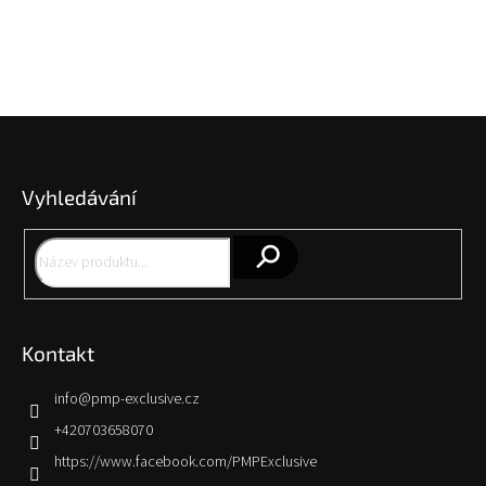
Z
á
p
Vyhledávání
a
t
í
Hledat
Kontakt
info
@
pmp-exclusive.cz
+420703658070
https://www.facebook.com/PMPExclusive