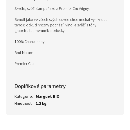
Skvělé, svěží šampaňské z Premier Cru Vrigny.
Benoit jako ve všech svých cuvée chce nechat vyniknout
terroir, odkud hrozny pochází. Víno je svěží s tóny
grapefruitu, meruněk a briošky.
100% Chardonnay
Brut Nature
Premier Cru
Doplňkové parametry
Kategorie
:
Marguet BIO
Hmotnost
:
1.2 kg