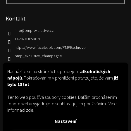
Hledat
s
u
Kontakt
info
@
pmp-exclusive.cz
+420703658070
https://www.facebook.com/PMPExclusive
pmp_exclusive_champagne
Nacházíte se na stránkách s prodejem
alkoholických
Informace pro vás
nápojů
. Pokračováním v prohlížení potvrzujete, že vám
již
bylo 18 let
.
Jak nakupovat
Obchodní podmínky
Tento web používá soubory cookies. Dalším procházením
Podmínky ochrany osobních údajů
tohoto webu vyjadřujete souhlas s jejich používáním.. Více
informací
zde
.
Nastavení
Facebook
Instagram