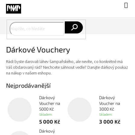
Přejít
Náku
na
koší
obsah
Hledat
Dárkové Vouchery
Rádi byste darovali láhev šampaňského, ale nevíte, co konkrétně má
Váš obdarovaný rád? Nechcete sáhnout vedle? Darujte dárkový poukaz
na nákup v našem eshopu.
Nejprodávanější
Dárkový
Dárkový
Voucher na
Voucher na
5000 Kč
3000 Kč
Skladem
Skladem
5 000 Kč
3 000 Kč
Dárkový