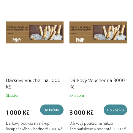
p
i
s
p
r
o
d
u
k
t
ů
Dárkový Voucher na 1000
Dárkový Voucher na 3000
Kč
Kč
Skladem
Skladem
Do košíku
Do košíku
1 000 Kč
3 000 Kč
Dárkový poukaz na nákup
Dárkový poukaz na nákup
šampaňského v hodnotě 1000 Kč.
šampaňského v hodnotě 3000 Kč.