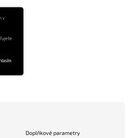
m v
řujete
hlasím
Doplňkové parametry