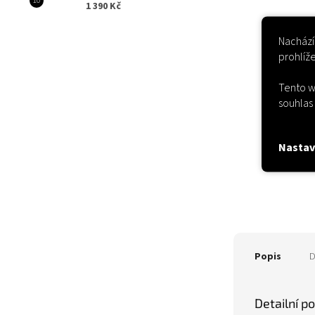
1 390 Kč
Nachází
prohlíž
Tento w
souhlas 
Nastav
Popis
D
Detailní p