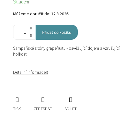
Skladem
cena:
Můžeme doručit do:
12.8.2026
Přidat do košíku
Šampaňské s tóny grapefruitu - osvěžující dojem a vzrušující
hořkost.
Detailní informace
TISK
ZEPTAT SE
SDÍLET