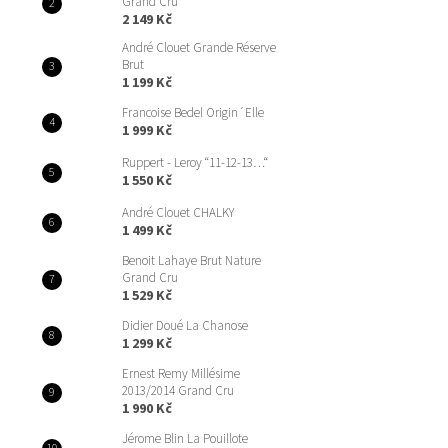
n
Grand Cru
5
2 149 Kč
í
hvězdiček.
p
André Clouet Grande Réserve
Brut
a
1 199 Kč
n
e
Francoise Bedel Origin´Elle
1 999 Kč
l
Ruppert - Leroy “11-12-13…“
1 550 Kč
André Clouet CHALKY
1 499 Kč
Benoit Lahaye Brut Nature
Grand Cru
1 529 Kč
Didier Doué La Chanose
1 299 Kč
Ernest Remy Millésime
2013/2014 Grand Cru
1 990 Kč
Jérome Blin La Pouillote