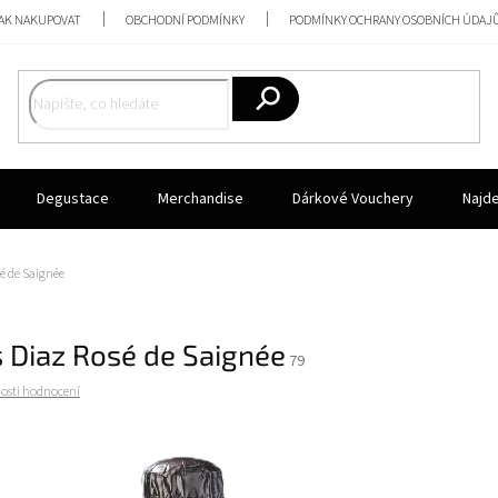
AK NAKUPOVAT
OBCHODNÍ PODMÍNKY
PODMÍNKY OCHRANY OSOBNÍCH ÚDAJ
Hledat
Degustace
Merchandise
Dárkové Vouchery
Najd
é de Saignée
 Diaz Rosé de Saignée
79
osti hodnocení