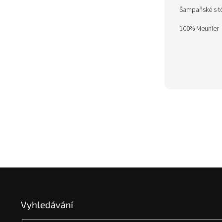
Šampaňské s tón
100% Meunier
Z
á
p
Vyhledávání
a
t