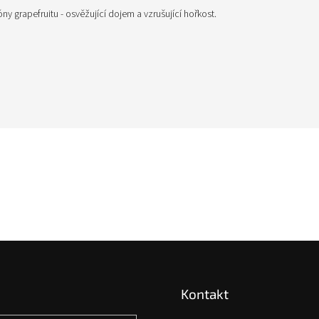
y grapefruitu - osvěžující dojem a vzrušující hořkost.
Kontakt