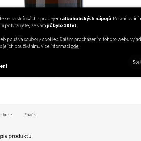
te se na stránkách s prodejem
alkoholických nápojů
. Pokračování
ení potvrzujete, že vám
již bylo 18 let
.
eb používá soubory cookies. Dalším procházením tohoto webu vyjad
s jejich používáním.. Více informací
zde
.
Sou
ení
iskuze
Značka
opis produktu