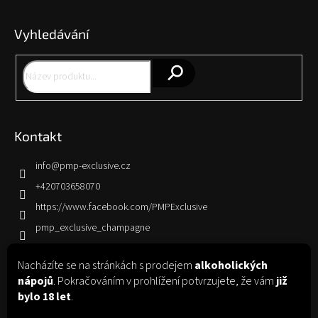
á
p
Vyhledávání
a
t
í
Hledat
Kontakt
info
@
pmp-exclusive.cz
+420703658070
https://www.facebook.com/PMPExclusive
pmp_exclusive_champagne
Nacházíte se na stránkách s prodejem
alkoholických
Informace pro vás
nápojů
. Pokračováním v prohlížení potvrzujete, že vám
již
bylo 18 let
.
Jak nakupovat