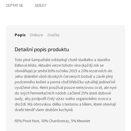
ZEPTAT SE
SDÍLET
Popis
Diskuze
Značka
Detailní popis produktu
Toto plné šampaňské odstartují chutě sladkého a slaného
lístkové těsta. Aktuální verze tohoto vína (každý rok se
obměňuje) je směsí 80% ročníku 2019 a 20% rezervních vín.
Jeho diskrétní vůně divokých červených bobulí a závěr plný
podzimního koření a pevná chuť hřebíčku vytvářejí jedinečně
vyvážené víno. Remi používal pouze nerezovou ocel, ale nyní
do svých fermentačních nádob začlenil 25% staré dubové
sudy, aby podpořil čistý výraz svého organického ovoce a
droždí. Má obrovskou délku s texturou a tělem, které otevírají
dveře téměř všem druhům kuchyně.
65% Pinot Noir, 30% Chardonnay, 5% Meunier