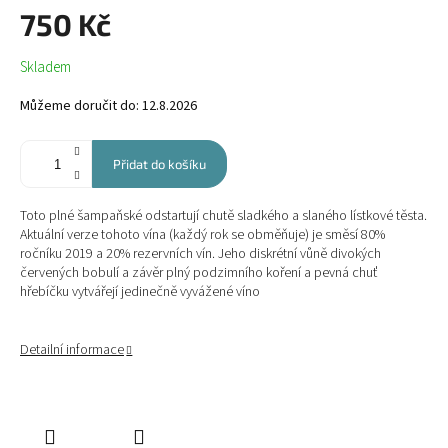
750 Kč
Měrná
Skladem
cena:
Můžeme doručit do:
12.8.2026
Přidat do košíku
Toto plné šampaňské odstartují chutě sladkého a slaného lístkové těsta.
Aktuální verze tohoto vína (každý rok se obměňuje) je směsí 80%
ročníku 2019 a 20% rezervních vín. Jeho diskrétní vůně divokých
červených bobulí a závěr plný podzimního koření a pevná chuť
hřebíčku vytvářejí jedinečně vyvážené víno
Detailní informace