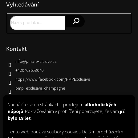
Vyhledávání
a
t
í
Hledat
Kontakt
info
@
pmp-exclusive.cz
+420703658070
https://www.facebook.com/PMPExclusive
pmp_exclusive_champagne
Nacházíte se na stránkách s prodejem
alkoholických
Informace pro vás
nápojů
. Pokračováním v prohlížení potvrzujete, že vám
již
bylo 18 let
.
Jak nakupovat
Obchodní podmínky
Tento web používá soubory cookies. Dalším procházením
Podmínky ochrany osobních údajů