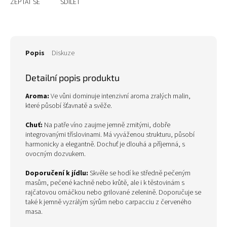
ZEPTAT SE
SDÍLET
Popis
Diskuze
Detailní popis produktu
Aroma:
Ve vůni dominuje intenzivní aroma zralých malin,
které působí šťavnatě a svěže.
Chuť:
Na patře víno zaujme jemně zrnitými, dobře
integrovanými tříslovinami. Má vyváženou strukturu, působí
harmonicky a elegantně. Dochuť je dlouhá a příjemná, s
ovocným dozvukem.
Doporučení k jídlu:
Skvěle se hodí ke středně pečeným
masům, pečené kachně nebo krůtě, ale i k těstovinám s
rajčatovou omáčkou nebo grilované zelenině. Doporučuje se
také k jemně vyzrálým sýrům nebo carpacciu z červeného
masa.