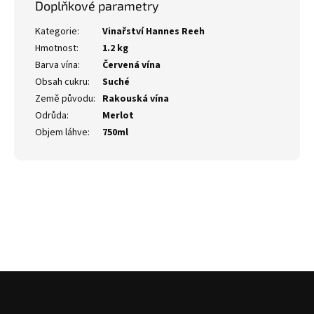
Doplňkové parametry
Kategorie
:
Vinařství Hannes Reeh
Hmotnost
:
1.2 kg
Barva vína
:
Červená vína
Obsah cukru
:
Suché
Země původu
:
Rakouská vína
Odrůda
:
Merlot
Objem láhve
:
750ml
Z
á
p