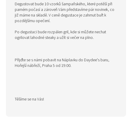
Degustovat bude 10 vzorků šampaňského, které potěší při
parném počasí a zároveň Vám představíme pár novinek, co
již máme na skladě. V ceně degustace je zahrnut buřt k
pozdějšímu opečení.
Po degustaci bude rozpálen gril, kde si můžete nechat
ogrilovat lahodné steaky a užít si večer na plno.
Přijďte se s námi pobavit na Náplavku do Daydee's baru,
Hořejší nábřeží, Praha 5 od 19:00.
Těšíme se na Vás!