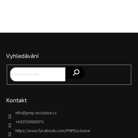
Z
á
p
Vyhledávání
a
t
í
Hledat
Kontakt
info
@
pmp-exclusive.cz
+420703658070
https://www.facebook.com/PMPExclusive