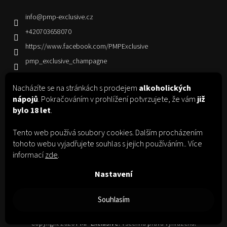
info
@
pmp-exclusive.cz
+420703658070
https://www.facebook.com/PMPExclusive
pmp_exclusive_champagne
Nacházíte se na stránkách s prodejem
alkoholických
Informace pro vás
nápojů
. Pokračováním v prohlížení potvrzujete, že vám
již
bylo 18 let
.
Jak nakupovat
Obchodní podmínky
Tento web používá soubory cookies. Dalším procházením
Podmínky ochrany osobních údajů
tohoto webu vyjadřujete souhlas s jejich používáním.. Více
informací
zde
.
Nastavení
Facebook
Instagram
Souhlasím
Copyright 2026
PMP Exclusive
. Všechna práva vyhrazena.