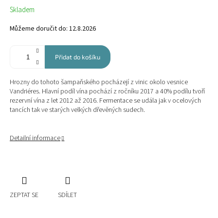
Měrná
Skladem
cena:
Můžeme doručit do:
12.8.2026
Přidat do košíku
Hrozny do tohoto šampaňského pocházejí z vinic okolo vesnice
Vandriéres. Hlavní podíl vína pochází z ročníku 2017 a 40% podílu tvoří
rezervní vína z let 2012 až 2016. Fermentace se udála jak v ocelových
tancích tak ve starých velkých dřevěných sudech.
Detailní informace
ZEPTAT SE
SDÍLET