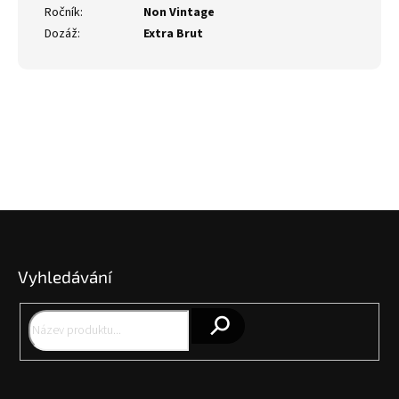
Ročník
:
Non Vintage
Dozáž
:
Extra Brut
Z
á
p
Vyhledávání
a
t
í
Hledat