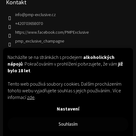
Kontakt
info
@
pmp-exclusive.cz
+420703658070
https://www.facebook.com/PMPExclusive
pmp_exclusive_champagne
Nacházíte se na stránkách s prodejem
alkoholických
Informace pro vás
nápojů
. Pokračováním v prohlížení potvrzujete, že vám
již
bylo 18 let
.
Jak nakupovat
Obchodní podmínky
Tento web používá soubory cookies. Dalším procházením
Podmínky ochrany osobních údajů
tohoto webu vyjadřujete souhlas s jejich používáním.. Více
informací
zde
.
Nastavení
Facebook
Instagram
Souhlasím