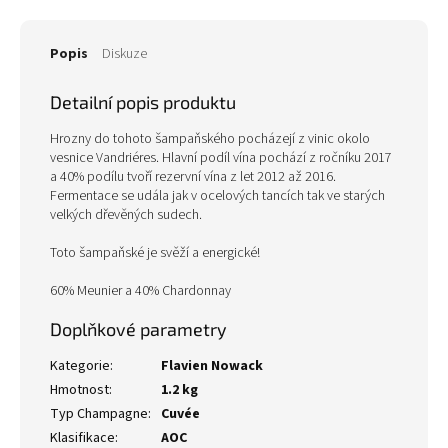
Popis
Diskuze
Detailní popis produktu
Hrozny do tohoto šampaňského pocházejí z vinic okolo
vesnice Vandriéres. Hlavní podíl vína pochází z ročníku 2017
a 40% podílu tvoří rezervní vína z let 2012 až 2016.
Fermentace se udála jak v ocelových tancích tak ve starých
velkých dřevěných sudech.
Toto šampaňské je svěží a energické!
60% Meunier a 40% Chardonnay
Doplňkové parametry
Kategorie
:
Flavien Nowack
Hmotnost
:
1.2 kg
Typ Champagne
:
Cuvée
Klasifikace
:
AOC